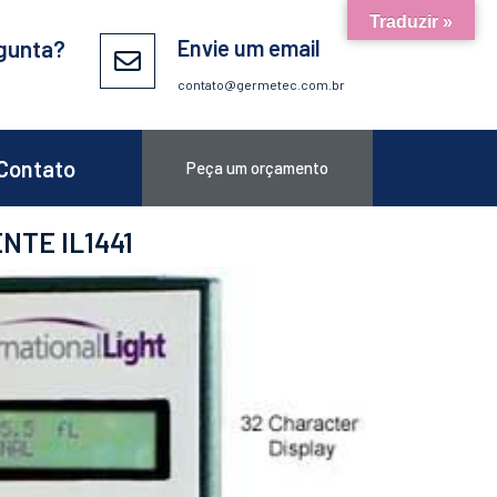
Traduzir »
gunta?
Envie um email
contato@germetec.com.br
Contato
Peça um orçamento
NTE IL1441