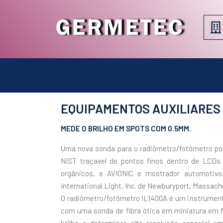
GERMETEC
EQUIPAMENTOS AUXILIARES 
MEDE O BRILHO EM SPOTS COM 0.5MM.
Uma nova sonda para o radiômetro/fotômetro por
NIST traçavel de pontos finos dentro de LCDs
orgânicos, e AVIONIC e mostrador automotivo
International Light, Inc. de Newburyport, Massach
O radiômetro/fotômetro IL1400A é um instrumen
com uma sonda de fibra ótica em miniatura em fo