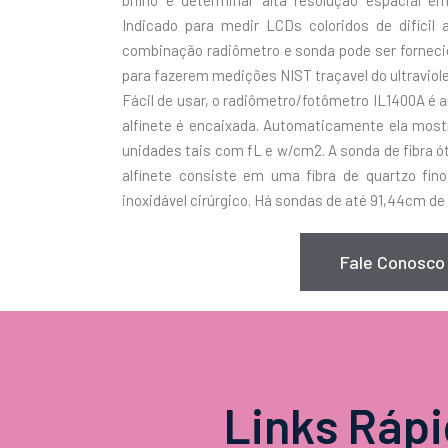
brilho e determinar alta resolução espacial 
Indicado para medir LCDs coloridos de difícil
combinação radiômetro e sonda pode ser fornecid
para fazerem medições NIST traçavel do ultraviole
Fácil de usar, o radiômetro/fotômetro IL1400A é
alfinete é encaixada. Automaticamente ela mos
unidades tais com fL e w/cm2. A sonda de fibra 
alfinete consiste em uma fibra de quartzo fin
inoxidável cirúrgico. Há sondas de até 91,44cm d
Fale Conosco
Links Ráp