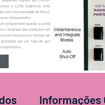
em pequenas regiões até 0.5mm.
 acesso e LEDs orgânicos, esta
a com uma variedade de filtros,
ta ao infravermelho.
 auto-programável quando a sonda
tra o resultado das medições em
ótica em miniatura em formato de
o protegido por um tubo de aço
e comprimento.
idos
Informações 