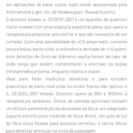
em aplicações de baixo custo, está sendo apresentado pela
International Light, Inc. de Newburyport, Massachusetts.
O detector InGaAs IL SED(SEL)007 é um aparelho de quantum
muito estável com uma resposta espectral plana, que opera a
temperatura ambiente sem esfriar e que não necessita de um
cortador. Com uma sensibilidade de >0.9 amps/watt, corrente
escura baixa, baixo ruido, e resistência derivada de >1 Gigohm,
este detector de 3mm de diâmetro rejeita fontes de calor de
onda longa que podem comprometer a precisão na região
infravermelha próxima, enquanto rejeita a visível.
Ideal para fazer medições absolutas e para estudos
espectrais de baixo nível onde os sinais fracos são típicos, o
IL SED(SEL)007 InGaAs Detector opera de 850 a 1650nm a
temperatura ambiente. Óticos de entrada opcionais incluem
um difusor para medição da densidade da força, um adaptador
suporte estreito para medição de força direta, um guia de luz
de fibra ótica flexível para acessos remotos, e vários filtros
para detectar alteração na cinta de passagem.