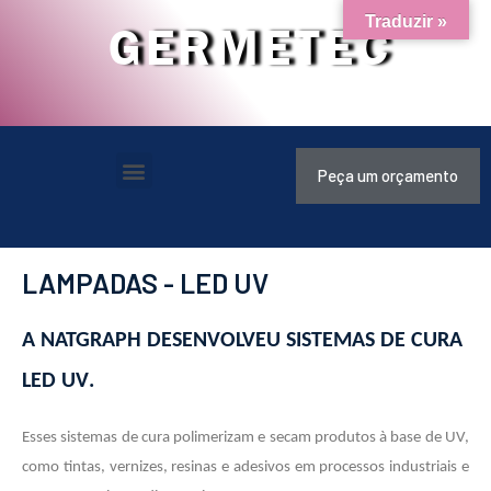
Traduzir »
GERMETEC
Peça um orçamento
LAMPADAS - LED UV
A NATGRAPH DESENVOLVEU SISTEMAS DE CURA
LED UV
.
Esses sistemas de cura polimerizam e secam produtos à base de UV,
como tintas, vernizes, resinas e adesivos em processos industriais e