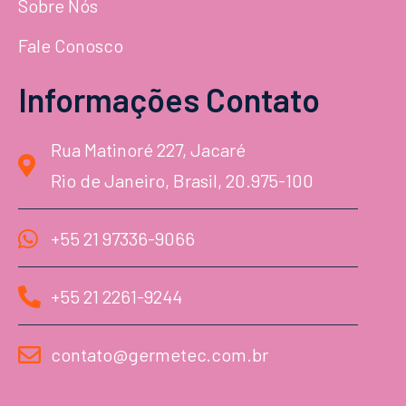
Sobre Nós
Fale Conosco
Informações Contato
Rua Matinoré 227, Jacaré
Rio de Janeiro, Brasil, 20.975-100
+55 21 97336-9066
+55 21 2261-9244
contato@germetec.com.br